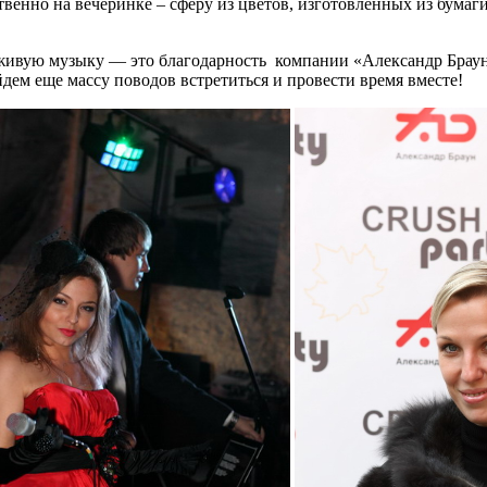
твенно на вечеринке – сферу из цветов, изготовленных из бу
д живую музыку — это благодарность компании «Александр Брау
дем еще массу поводов встретиться и провести время вместе!