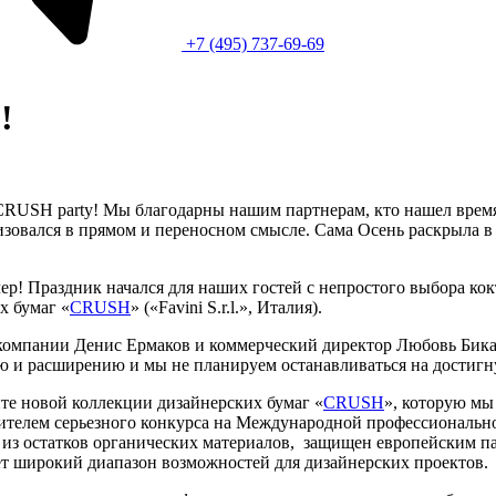
+7 (495) 737-69-69
!
CRUSH party! Мы благодарны нашим партнерам, кто нашел время 
зовался в прямом и переносном смысле. Сама Осень раскрыла в 
ер! Праздник начался для наших гостей с непростого выбора ко
х бумаг «
CRUSH
» («Favini S.r.l.», Италия).
 компании Денис Ермаков и коммерческий директор Любовь Бика
ию и расширению и мы не планируем останавливаться на достигн
те новой коллекции дизайнерских бумаг «
CRUSH
», которую мы
дителем серьезного конкурса на Международной профессиональн
из остатков органических материалов, защищен европейским па
ет широкий диапазон возможностей для дизайнерских проектов.