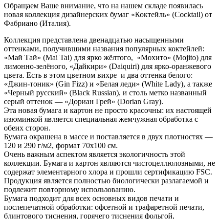
Обращаем Ваше внимание, что на нашем складе появилась
новая коллекция дизайнерских бумаг «Коктейль» (Cocktail) от
Фабриано (Италия).
Коллекция представлена двенадцатью насыщенными
оттенками, получившими названия популярных коктейлей:
«Май Тай» (Mai Tai) для ярко жёлтого, «Мохито» (Mojito) для
лимонно-зелёного, «Дайкири» (Daiquiri) для ярко-оранжевого
цвета. Есть в этом цветном вихре и два оттенка белого:
«Джин-тоник» (Gin Fizz) и «Белая леди» (White Lady), а также
«Черный русский» (Black Russian), и столь метко названный
серый оттенок — «Дориан Грей» (Dorian Gray).
Эта новая бумага и картон не просто красочны: их настоящей
изюминкой является специальная жемчужная обработка с
обеих сторон.
Бумага окрашена в массе и поставляется в двух плотностях —
120 и 290 г/м2, формат 70х100 см.
Очень важным аспектом является экологичность этой
коллекции. Бумага и картон являются чистоцеллюлозными, не
содержат элементарного хлора и прошли сертификацию FSC.
Продукция является полностью биологически разлагаемой и
подлежит повторному использованию.
Бумага подходит для всех основных видов печати и
послепечатной обработки: офсетной и трафаретной печати,
блинтового тиснения, горячего тиснения фольгой,