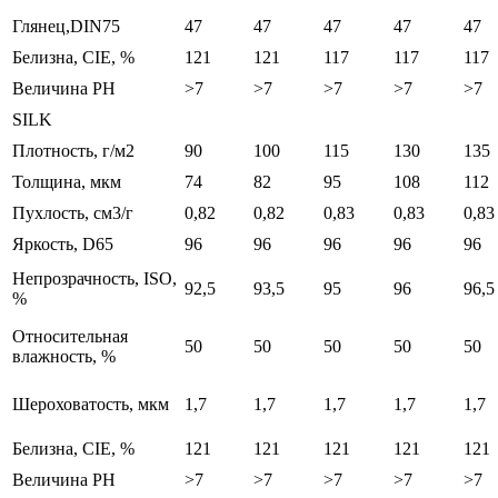
Глянец,DIN75
47
47
47
47
47
Белизна, CIE, %
121
121
117
117
117
Величина PH
>7
>7
>7
>7
>7
SILK
Плотность, г/м2
90
100
115
130
135
Толщина, мкм
74
82
95
108
112
Пухлость, см3/г
0,82
0,82
0,83
0,83
0,83
Яркость, D65
96
96
96
96
96
Непрозрачность, ISO,
92,5
93,5
95
96
96,5
%
Относительная
50
50
50
50
50
влажность, %
Шероховатость, мкм
1,7
1,7
1,7
1,7
1,7
Белизна, CIE, %
121
121
121
121
121
Величина PH
>7
>7
>7
>7
>7