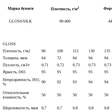
2
Марка бумаги
Форм
Плотность, г/м
GLOSS/SILK
90-400
44
GLOSS
Плотность, г/м2
90
100
115
130
135
Толщина, мкм
64
72
84
94
94
Пухлость, см3/г
0,71
0,72
0,73
0,73
0,73
Яркость, D65
95
95
95
95
95
Непрозрачность, ISO,
90
92
93
94
94
%
Относительная
50
50
50
50
50
влажность, %
Шероховатость, мкм
0,7
0,7
0,8
0,8
0,8